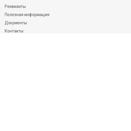
Реквизиты
Полезная информация
Документы
Контакты
Отзывы
Услуги
Независимая оценка
Независимая экспертиза
О компании
Информация
Конфиденциальность и ФЗ-152
Пользовательское соглашение
Политика обработки персональных данных и информации
Контакты