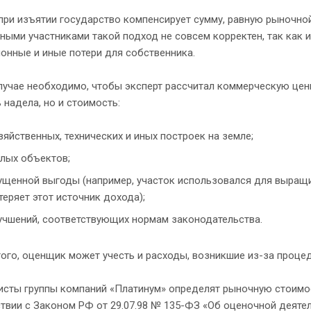
ри изъятии государство компенсирует сумму, равную рыночно
ными участниками такой подход не совсем корректен, так как
онные и иные потери для собственника.
лучае необходимо, чтобы эксперт рассчитал коммерческую ценн
надела, но и стоимость:
зяйственных, технических и иных построек на земле;
лых объектов;
ущенной выгоды (например, участок использовался для выращи
теряет этот источник дохода);
учшений, соответствующих нормам законодательства.
ого, оценщик может учесть и расходы, возникшие из-за проце
исты группы компаний «Платинум» определят рыночную стоимос
твии с Законом РФ от 29.07.98 № 135-ФЗ «Об оценочной деятел