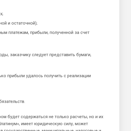
х;
ой и остаточной);
ым платежам, прибыли, полученной за счет
оды, заказчику следует представить бумаги,
ько прибыли удалось получить с реализации
бязательств.
ром будет содержаться не только расчеты, но и их
латинум», имеет юридическую силу, может
 в государственные, муниципальные, налоговые и