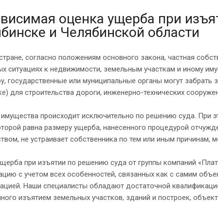
висимая оценка ущерба при изъя
бинске и Челябинской области
стране, согласно положениям основного закона, частная собст
х ситуациях к недвижимости, земельным участкам и иному иму
у, государственные или муниципальные органы могут забрать з
ке) для строительства дороги, инженерно-технических сооружени
 имущества происходит исключительно по решению суда. При э
торой равна размеру ущерба, нанесенного процедурой отчужде
твом, не устраивает собственника по тем или иным причинам, 
щерба при изъятии по решению суда от группы компаний «Пла
цию с учетом всех особенностей, связанных как с самим объе
тацией. Наши специалисты обладают достаточной квалификацие
ного изъятием земельных участков, зданий и построек, объекто