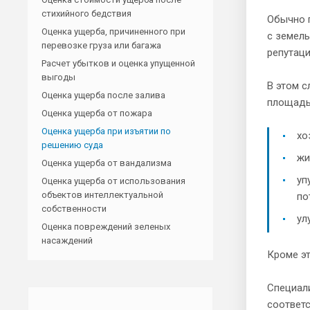
стихийного бедствия
Обычно п
Оценка ущерба, причиненного при
с земель
перевозке груза или багажа
репутаци
Расчет убытков и оценка упущенной
выгоды
В этом с
Оценка ущерба после залива
площадь 
Оценка ущерба от пожара
Оценка ущерба при изъятии по
хо
решению суда
жи
Оценка ущерба от вандализма
уп
Оценка ущерба от использования
объектов интеллектуальной
по
собственности
ул
Оценка повреждений зеленых
насаждений
Кроме эт
Специал
соответс