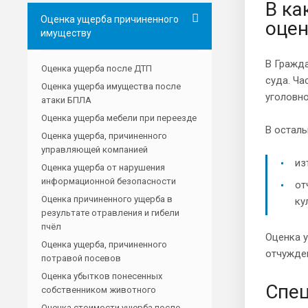
В ка
Оценка ущерба причиненного
оце
имуществу
В Гражда
Оценка ущерба после ДТП
суда. Ча
Оценка ущерба имущества после
уголовно
атаки БПЛА
Оценка ущерба мебели при переезде
В осталь
Оценка ущерба, причиненного
управляющей компанией
из
Оценка ущерба от нарушения
информационной безопасности
от
Оценка причиненного ущерба в
ку
результате отравления и гибели
пчёл
Оценка 
Оценка ущерба, причиненного
отчужден
потравой посевов
Оценка убытков понесенных
Спец
собственником животного
Оценка стоимости ущерба после