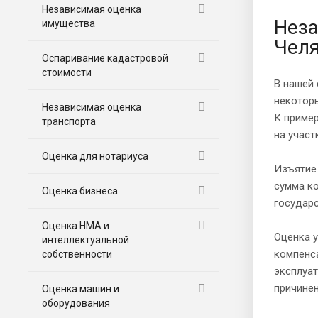
Независимая оценка
Неза
имущества
Челя
Оспаривание кадастровой
стоимости
В нашей 
некоторы
Независимая оценка
К пример
транспорта
на участ
Оценка для нотариуса
Изъятие
сумма ко
Оценка бизнеса
государс
Оценка НМА и
Оценка у
интеллектуальной
компенса
собственности
эксплуа
причинен
Оценка машин и
оборудования