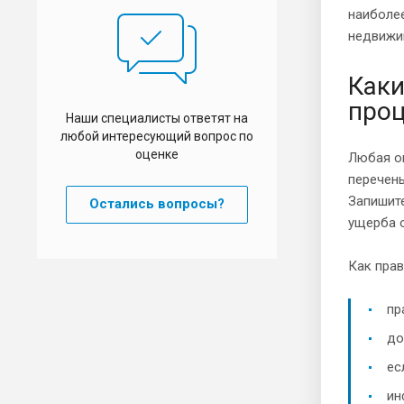
наиболе
недвижим
Каки
про
Наши специалисты ответят на
любой интересующий вопрос по
оценке
Любая о
перечен
Запишит
Остались вопросы?
ущерба о
Как прав
пр
до
ес
ин