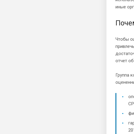
иные орг
Поче
Чтобы о
привлечь
достаточ
отчет об
Группа к
оцененны
оп
СР
фи
га
20