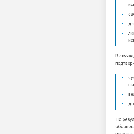
ис
св
дл
лю
ис
В случае
подтвер
су
вы
ве
до
По резул
обоснов
использо