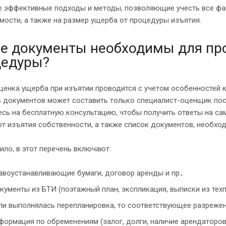
е эффективные подходы и методы, позволяющие учесть все фак
ости, а также на размер ущерба от процедуры изъятия.
е документы необходимы для пр
цедуры?
ценка ущерба при изъятии проводится с учетом особенностей 
ь документов может составить только специалист-оценщик пос
есь на бесплатную консультацию, чтобы получить ответы на с
т изъятия собственности, а также список документов, необхо
ило, в этот перечень включают:
авоустанавливающие бумаги, договор аренды и пр.;
кументы из БТИ (поэтажный план, экспликация, выписки из техп
ли выполнялась перепланировка, то соответствующее разрежен
формация по обременениям (залог, долги, наличие арендаторов