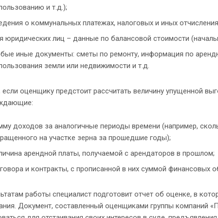
пользованию и т.д.);
едения о коммунальных платежах, налоговых и иных отчисления
я юридических лиц – данные по балансовой стоимости (начальн
бые иные документы: сметы по ремонту, информация по арендн
пользования земли или недвижимости и т.д.
, если оценщику предстоит рассчитать величину упущенной выг
ждающие:
мму доходов за аналогичные периоды времени (например, скол
ращенного на участке зерна за прошедшие годы);
личина арендной платы, получаемой с арендаторов в прошлом;
говора и контракты, с прописанной в них суммой финансовых о
ьтатам работы специалист подготовит отчет об оценке, в кото
ания. Документ, составленный оценщиками группы компаний «П
ваться для отстаивания своих интересов в суде, предъявления