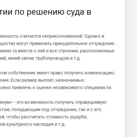
тии по решению суда в
венность считается неприкосновенной. Однако в
ществу могут применить принудительное отчуждение.
емлю (а вместе с ней и все строения, расположенные
й, линий связи, трубопроводов и т.д.
том собственник имеет право получить компенсацию,
ния. Если размер выплат, назначаемых
можно привлечь к оценке независимого специалиста.
тинум» - это возможность получить справедливую
ктом, попадающим под отчуждение, так и с его
й, чтобы рассчитать стоимость ущерба,
в культурного наследия и т.д.