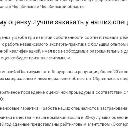
аны в Челябинске и Челябинской области.
му оценку лучше заказать у наших спе
ценка ущерба при изъятии собственности соответствовала дей
 к работе независимого эксперта-практика с большим опытом 
ной квалификацией, имел все необходимые разрешительные док
 оценке будет признан легитимным.
омпаний «Платинум» - это безупречная репутация, более 20 эк
х материальных и нематериальных объектов. Обращаясь к нам,
еративное проведение оценочной процедуры в соответствии с
О;
нансовые гарантии – работа наших специалистов застрахована 
рантии качества – наша компания вошла в 30-ку лучших оценоч
18 год (данные представлены рейтинговым агентством «Эксперт