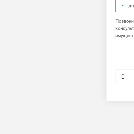
до
Позвонит
консуль
имуществ