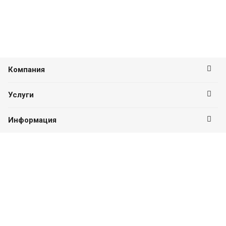
Компания
Услуги
Информация
Оставайтесь на связи
Наши контакты
8 (351) 214-44-94
ПН-ПТ с 09:00 до 18:00