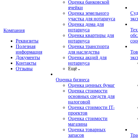
Оценка банковской
ячейки
Оценка земельного
Суд
участка для нотариуса
экс
Оценка дома для
нотариуса
Тех
Компания
Оценка квартиры для
обс
Реквизиты
нотариуса
со
Полезная
Оценка транспорта
информация
для наследства
Тов
Документы
Оценка акций для
экс
Контакты
нотариуса
Отзывы
Ещё
Оценка бизнеса
Оценка ценных бумаг
Оценка стоимости
основных средств для
налоговой
Оценка стоимости IT-
проектов
Оценка стоимости
магазина
Оценка товарных
запасов
Тра