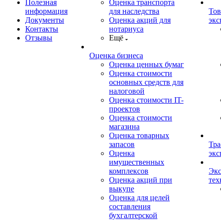
Полезная
Оценка транспорта
информация
для наследства
Тов
Документы
Оценка акций для
экс
Контакты
нотариуса
Отзывы
Ещё
Оценка бизнеса
Оценка ценных бумаг
Оценка стоимости
основных средств для
налоговой
Оценка стоимости IT-
проектов
Оценка стоимости
магазина
Оценка товарных
запасов
Тра
Оценка
экс
имущественных
комплексов
Экс
Оценка акций при
тех
выкупе
Оценка для целей
составления
бухгалтерской