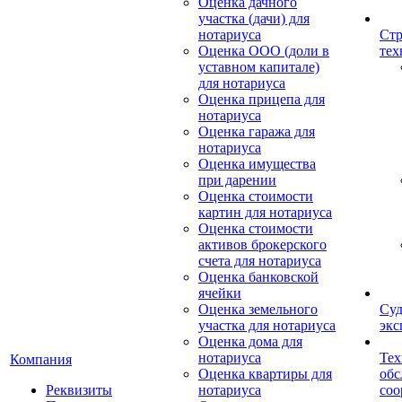
Оценка дачного
участка (дачи) для
нотариуса
Стр
Оценка ООО (доли в
тех
уставном капитале)
для нотариуса
Оценка прицепа для
нотариуса
Оценка гаража для
нотариуса
Оценка имущества
при дарении
Оценка стоимости
картин для нотариуса
Оценка стоимости
активов брокерского
счета для нотариуса
Оценка банковской
ячейки
Оценка земельного
Суд
участка для нотариуса
экс
Оценка дома для
нотариуса
Тех
Компания
Оценка квартиры для
обс
Реквизиты
нотариуса
со