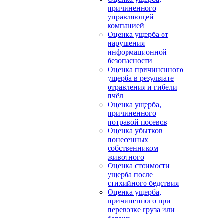
причиненного
управляющей
компанией
Оценка ущерба от
нарушения
информационной
безопасности
Оценка причиненного
ущерба в результате
отравления и гибели
пчёл
Оценка ущерба,
причиненного
потравой посевов
Оценка убытков
понесенных
собственником
животного
Оценка стоимости
ущерба после
стихийного бедствия
Оценка ущерба,
причиненного при
перевозке груза или