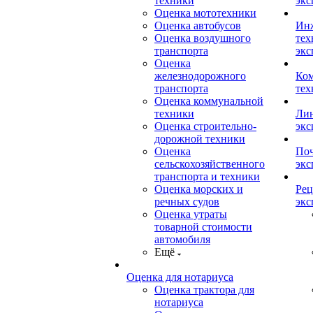
техники
экс
Оценка мототехники
Оценка автобусов
Ин
Оценка воздушного
тех
транспорта
экс
Оценка
железнодорожного
Ком
транспорта
тех
Оценка коммунальной
техники
Лин
Оценка строительно-
экс
дорожной техники
Оценка
Поч
сельскохозяйственного
экс
транспорта и техники
Оценка морских и
Рец
речных судов
экс
Оценка утраты
товарной стоимости
автомобиля
Ещё
Оценка для нотариуса
Оценка трактора для
нотариуса