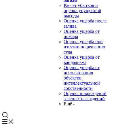
багажа
Расчет убытков и
оценка упущенной
выгоды
Оценка ущерба после
залива
Оценка ущерба от
пожара
Оценка ущерба при
изъятии по решению
суда
Оценка ущерба от
вандализма
Оценка ущерба от
использования
объектов
интеллектуальной
собственности
Оценка повреждений
зеленых насаждений
Ещё