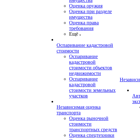
имущества
Оценка оружия
Оценка при разделе
имущества
Оценка права
требования
Ещё
Оспаривание кадастровой
стоимости
Оспаривание
кадастровой
стоимости объектов
недвижимости
Оспаривание
Независи
кадастровой
стоимости земельных
участков
Авт
экс
Независимая оценка
транспорта
Оценка рыночной
стоимости
транспортных средств
Оценка спецтехники