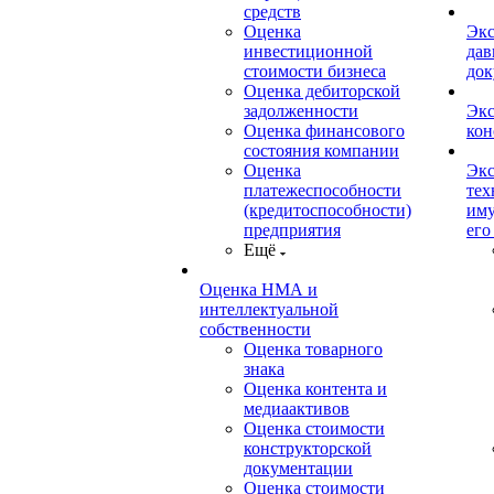
средств
Оценка
Экс
инвестиционной
дав
стоимости бизнеса
док
Оценка дебиторской
задолженности
Экс
Оценка финансового
кон
состояния компании
Оценка
Экс
платежеспособности
тех
(кредитоспособности)
иму
предприятия
его
Ещё
Оценка НМА и
интеллектуальной
собственности
Оценка товарного
знака
Оценка контента и
медиаактивов
Оценка стоимости
конструкторской
документации
Оценка стоимости