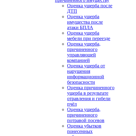
причиненного имуществу
Оценка ущерба после
ДТП
Оценка ущерба
имущества после
атаки БПЛА
Оценка ущерба
мебели при переезде
Оценка ущерба,
причиненного
управляющей
компанией
Оценка ущерба от
нарушения
информационной
безопасности
Оценка причиненного
ущерба в результате
отравления и гибели
пчёл
Оценка ущерба,
причиненного
потравой посевов
Оценка убытков
понесенных