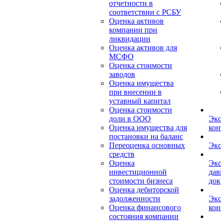
отчетности в
соответствии с РСБУ
Оценка активов
компании при
ликвидации
Оценка активов для
МСФО
Оценка стоимости
заводов
Оценка имущества
при внесении в
уставный капитал
Оценка стоимости
доли в ООО
Экс
Оценка имущества для
кон
постановки на баланс
Переоценка основных
Экс
средств
Оценка
Экс
инвестиционной
дав
стоимости бизнеса
док
Оценка дебиторской
задолженности
Экс
Оценка финансового
кон
состояния компании