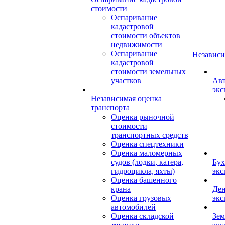
стоимости
Оспаривание
кадастровой
стоимости объектов
недвижимости
Оспаривание
Независи
кадастровой
стоимости земельных
участков
Авт
экс
Независимая оценка
транспорта
Оценка рыночной
стоимости
транспортных средств
Оценка спецтехники
Оценка маломерных
судов (лодки, катера,
Бух
гидроцикла, яхты)
экс
Оценка башенного
крана
Ден
Оценка грузовых
экс
автомобилей
Оценка складской
Зем