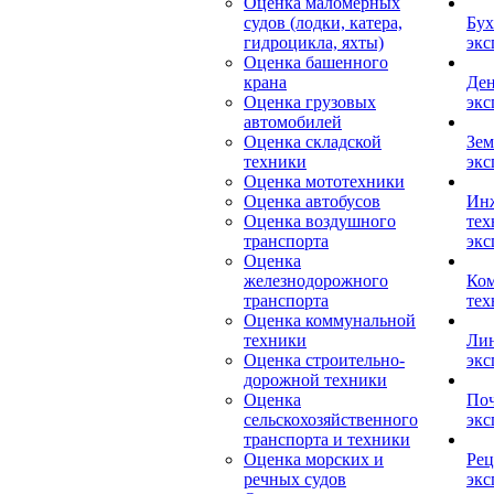
Оценка маломерных
судов (лодки, катера,
Бух
гидроцикла, яхты)
экс
Оценка башенного
крана
Ден
Оценка грузовых
экс
автомобилей
Оценка складской
Зем
техники
экс
Оценка мототехники
Оценка автобусов
Ин
Оценка воздушного
тех
транспорта
экс
Оценка
железнодорожного
Ком
транспорта
тех
Оценка коммунальной
техники
Лин
Оценка строительно-
экс
дорожной техники
Оценка
Поч
сельскохозяйственного
экс
транспорта и техники
Оценка морских и
Рец
речных судов
экс