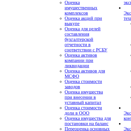
Оценка
экс
имущественных
комплексов
Экс
Оценка акций при
тех
выкупе
Оценка для целей
составления
бухгалтерской
отчетности в
соответствии с РСБУ
Оценка активов
компании при
ликвидации
Оценка активов для
МСФО
Оценка стоимости
заводов
Оценка имущества
при внесении в
уставный капитал
Оценка стоимости
доли в ООО
Экс
Оценка имущества для
кон
постановки на баланс
Переоценка основных
Экс