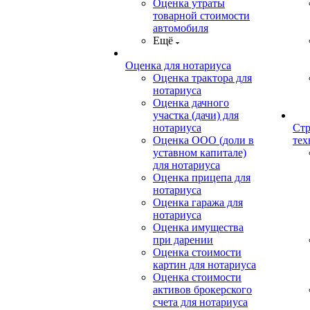
Оценка утраты
товарной стоимости
автомобиля
Ещё
Оценка для нотариуса
Оценка трактора для
нотариуса
Оценка дачного
участка (дачи) для
нотариуса
Стр
Оценка ООО (доли в
тех
уставном капитале)
для нотариуса
Оценка прицепа для
нотариуса
Оценка гаража для
нотариуса
Оценка имущества
при дарении
Оценка стоимости
картин для нотариуса
Оценка стоимости
активов брокерского
счета для нотариуса