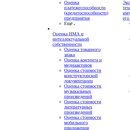
Оценка
Экс
платежеспособности
тех
(кредитоспособности)
иму
предприятия
его
Ещё
Оценка НМА и
интеллектуальной
собственности
Оценка товарного
знака
Оценка контента и
медиаактивов
Оценка стоимости
конструкторской
документации
Оценка стоимости
музыкальных
произведений
Оценка стоимости
литературных
произведений
Оценка стоимости
мобильного
приложения