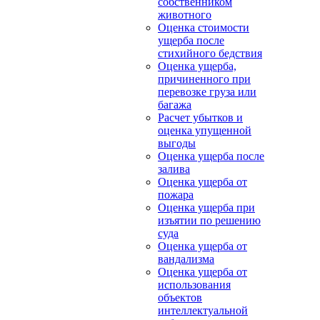
собственником
животного
Оценка стоимости
ущерба после
стихийного бедствия
Оценка ущерба,
причиненного при
перевозке груза или
багажа
Расчет убытков и
оценка упущенной
выгоды
Оценка ущерба после
залива
Оценка ущерба от
пожара
Оценка ущерба при
изъятии по решению
суда
Оценка ущерба от
вандализма
Оценка ущерба от
использования
объектов
интеллектуальной