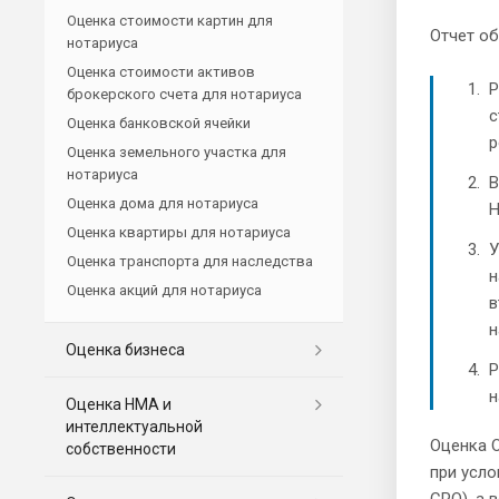
Оценка стоимости картин для
Отчет об
нотариуса
Оценка стоимости активов
Р
брокерского счета для нотариуса
с
Оценка банковской ячейки
р
Оценка земельного участка для
нотариуса
В
Оценка дома для нотариуса
Н
Оценка квартиры для нотариуса
У
Оценка транспорта для наследства
н
Оценка акций для нотариуса
в
н
Оценка бизнеса
Р
н
Оценка НМА и
интеллектуальной
Оценка 
собственности
при усло
СРО), а