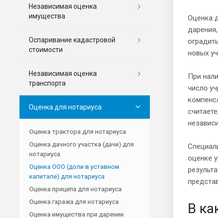
Независимая оценка
имущества
Оценка д
дарения,
Оспаривание кадастровой
оградить
стоимости
новых уч
Независимая оценка
При нали
транспорта
число уч
компенса
Оценка для нотариуса
считаете
независ
Оценка трактора для нотариуса
Оценка дачного участка (дачи) для
Специали
нотариуса
оценке 
Оценка ООО (доли в уставном
результа
капитале) для нотариуса
представ
Оценка прицепа для нотариуса
Оценка гаража для нотариуса
В ка
Оценка имущества при дарении