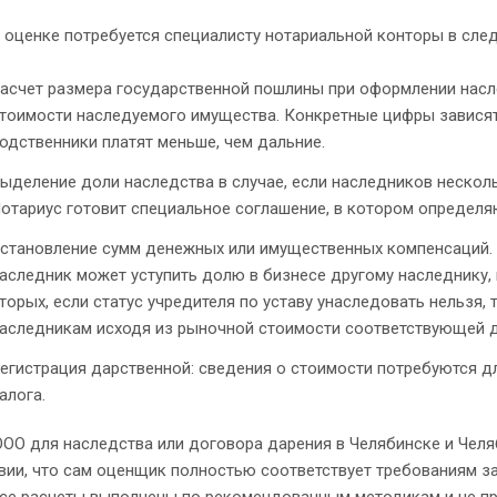
 оценке потребуется специалисту нотариальной конторы в сле
асчет размера государственной пошлины при оформлении насл
тоимости наследуемого имущества. Конкретные цифры зависят 
одственники платят меньше, чем дальние.
ыделение доли наследства в случае, если наследников нескол
отариус готовит специальное соглашение, в котором определя
становление сумм денежных или имущественных компенсаций. 
аследник может уступить долю в бизнесе другому наследнику,
торых, если статус учредителя по уставу унаследовать нельзя
аследникам исходя из рыночной стоимости соответствующей до
егистрация дарственной: сведения о стоимости потребуются 
алога.
ООО для наследства или договора дарения в Челябинске и Чел
вии, что сам оценщик полностью соответствует требованиям за
 все расчеты выполнены по рекомендованным методикам и не п