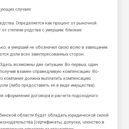
дующих случаях:
едства. Определяется как процент от рыночной
от степени родства с умершим: близкие
ько, а умерший не обозначил свою волю в завещании.
ются доли всех заинтересованных сторон.
Здесь возможны две ситуации. Во-первых, один
 получив взамен справедливую компенсацию. Во-
, то компания должна выплатить компенсацию
ли (либо предоставить её в виде имущества).
для оформления договора и расчета подоходного
ябинской области будет обладать юридической силой
конодательства (сертификаты, допуски, членство в
ротиворечат отраслевым стандартам.