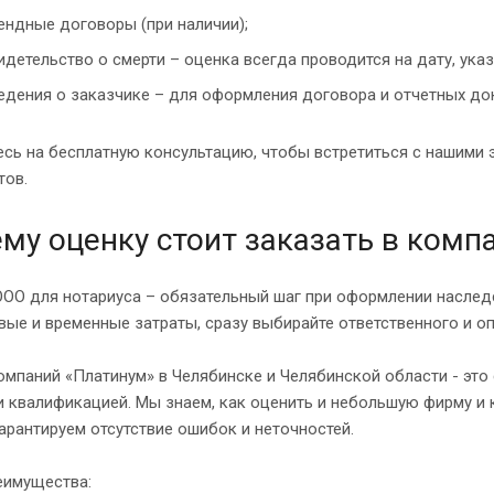
ендные договоры (при наличии);
идетельство о смерти – оценка всегда проводится на дату, ука
едения о заказчике – для оформления договора и отчетных до
сь на бесплатную консультацию, чтобы встретиться с нашими 
тов.
му оценку стоит заказать в комп
ОО для нотариуса – обязательный шаг при оформлении наследс
ые и временные затраты, сразу выбирайте ответственного и о
омпаний «Платинум» в Челябинске и Челябинской области - э
 квалификацией. Мы знаем, как оценить и небольшую фирму и 
арантируем отсутствие ошибок и неточностей.
еимущества: