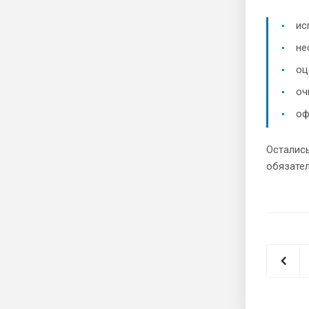
ис
не
оц
оч
оф
Остались
обязател