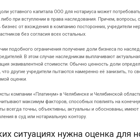
оли уставного капитала ООО для нотариуса может потребовать
 либо при вступлении в права наследования. Причем, вопросы,
 бизнес от вхождения в компанию посторонних, учредители не
астников без согласия всех остальных.
чии подобного ограничения получение доли бизнеса по наслед
редителей. В этом случае наследникам выплачивают актуальна
ция эквивалентной стоимости. Обычно ценность доли определя
, что другие учредители пытаются намеренно её занизить, то 
имой оценки.
сты компании «Платинум» в Челябинске и Челябинской области
учитывают максимум факторов, способных повлиять на конечну
ты всегда точны, объективны, актуальны и обоснованы, имеют
ления в суд или нотариальную контору.
ких ситуациях нужна оценка для н