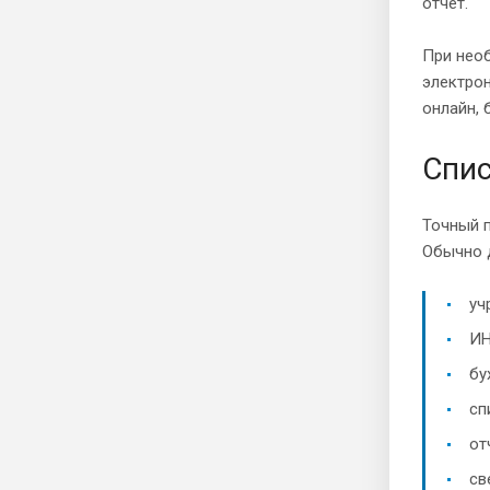
отчет.
При нео
электрон
онлайн, 
Спис
Точный п
Обычно 
уч
ИН
бу
сп
от
св