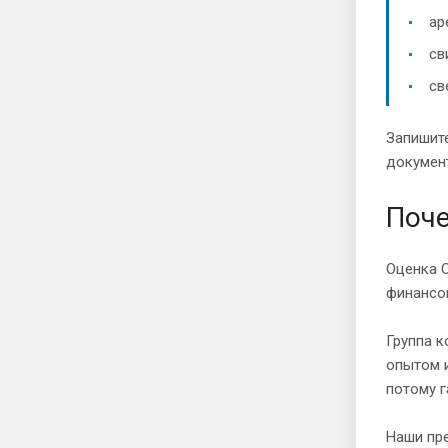
ар
св
св
Запишите
докумен
Поче
Оценка О
финансов
Группа к
опытом и
потому г
Наши пр