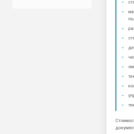
ст
ма
по
ра
ст
де
че
ли
те
ко
уп
те
Стоимост
документ