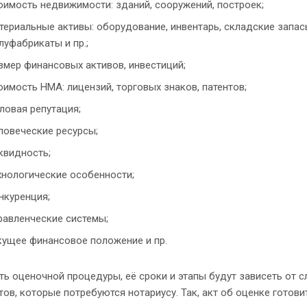
оимость недвижимости: зданий, сооружений, построек;
териальные активы: оборудование, инвентарь, складские запасы
луфабрикаты и пр.;
змер финансовых активов, инвестиций;
оимость НМА: лицензий, торговых знаков, патентов;
ловая репутация;
ловеческие ресурсы;
квидность;
хнологические особенности;
нкуренция;
равленческие системы;
кущее финансовое положение и пр.
ь оценочной процедуры, её сроки и этапы будут зависеть от 
ов, которые потребуются нотариусу. Так, акт об оценке готов