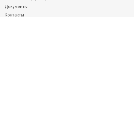
Документы
Контакты
Отзывы
Услуги
Независимая оценка
Независимая экспертиза
О компании
Информация
Конфиденциальность и ФЗ-152
Пользовательское соглашение
Политика обработки персональных данных и информации
Контакты
Оставайтесь на связи