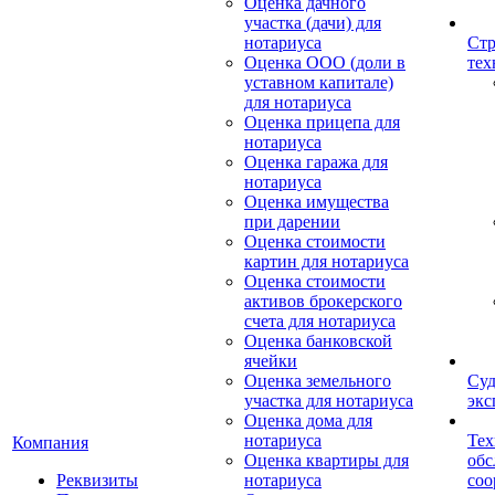
Оценка дачного
участка (дачи) для
нотариуса
Стр
Оценка ООО (доли в
тех
уставном капитале)
для нотариуса
Оценка прицепа для
нотариуса
Оценка гаража для
нотариуса
Оценка имущества
при дарении
Оценка стоимости
картин для нотариуса
Оценка стоимости
активов брокерского
счета для нотариуса
Оценка банковской
ячейки
Оценка земельного
Суд
участка для нотариуса
экс
Оценка дома для
нотариуса
Тех
Компания
Оценка квартиры для
обс
Реквизиты
нотариуса
со