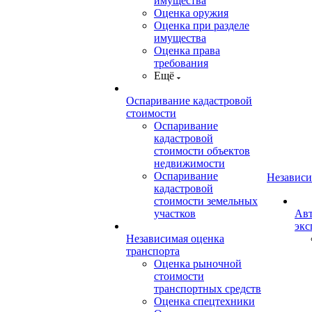
имущества
Оценка оружия
Оценка при разделе
имущества
Оценка права
требования
Ещё
Оспаривание кадастровой
стоимости
Оспаривание
кадастровой
стоимости объектов
недвижимости
Оспаривание
Независи
кадастровой
стоимости земельных
участков
Авт
экс
Независимая оценка
транспорта
Оценка рыночной
стоимости
транспортных средств
Оценка спецтехники