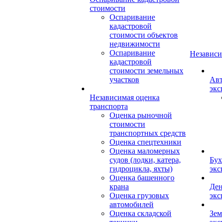
стоимости
Оспаривание
кадастровой
стоимости объектов
недвижимости
Оспаривание
Независи
кадастровой
стоимости земельных
участков
Авт
экс
Независимая оценка
транспорта
Оценка рыночной
стоимости
транспортных средств
Оценка спецтехники
Оценка маломерных
судов (лодки, катера,
Бух
гидроцикла, яхты)
экс
Оценка башенного
крана
Ден
Оценка грузовых
экс
автомобилей
Оценка складской
Зем