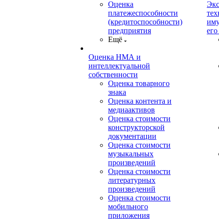
Оценка
Экс
платежеспособности
тех
(кредитоспособности)
иму
предприятия
его
Ещё
Оценка НМА и
интеллектуальной
собственности
Оценка товарного
знака
Оценка контента и
медиаактивов
Оценка стоимости
конструкторской
документации
Оценка стоимости
музыкальных
произведений
Оценка стоимости
литературных
произведений
Оценка стоимости
мобильного
приложения