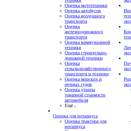
техники
экс
Оценка мототехники
Оценка автобусов
Ин
Оценка воздушного
тех
транспорта
экс
Оценка
железнодорожного
Ком
транспорта
тех
Оценка коммунальной
техники
Лин
Оценка строительно-
экс
дорожной техники
Оценка
Поч
сельскохозяйственного
экс
транспорта и техники
Оценка морских и
Рец
речных судов
экс
Оценка утраты
товарной стоимости
автомобиля
Ещё
Оценка для нотариуса
Оценка трактора для
нотариуса