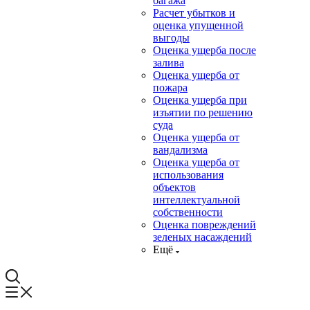
багажа
Расчет убытков и
оценка упущенной
выгоды
Оценка ущерба после
залива
Оценка ущерба от
пожара
Оценка ущерба при
изъятии по решению
суда
Оценка ущерба от
вандализма
Оценка ущерба от
использования
объектов
интеллектуальной
собственности
Оценка повреждений
зеленых насаждений
Ещё