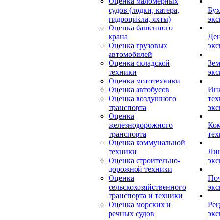
Оценка маломерных
судов (лодки, катера,
Бух
гидроцикла, яхты)
экс
Оценка башенного
крана
Ден
Оценка грузовых
экс
автомобилей
Оценка складской
Зем
техники
экс
Оценка мототехники
Оценка автобусов
Ин
Оценка воздушного
тех
транспорта
экс
Оценка
железнодорожного
Ком
транспорта
тех
Оценка коммунальной
техники
Лин
Оценка строительно-
экс
дорожной техники
Оценка
Поч
сельскохозяйственного
экс
транспорта и техники
Оценка морских и
Рец
речных судов
экс