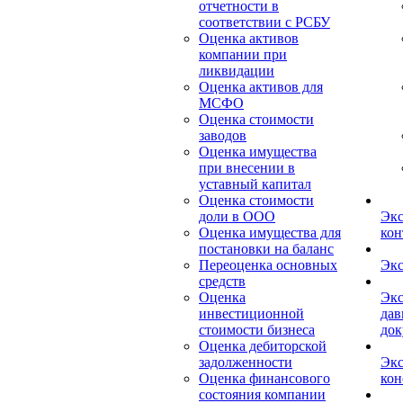
отчетности в
соответствии с РСБУ
Оценка активов
компании при
ликвидации
Оценка активов для
МСФО
Оценка стоимости
заводов
Оценка имущества
при внесении в
уставный капитал
Оценка стоимости
доли в ООО
Экс
Оценка имущества для
кон
постановки на баланс
Переоценка основных
Экс
средств
Оценка
Экс
инвестиционной
дав
стоимости бизнеса
док
Оценка дебиторской
задолженности
Экс
Оценка финансового
кон
состояния компании