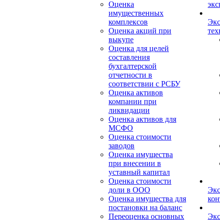
Оценка
экс
имущественных
комплексов
Экс
Оценка акций при
тех
выкупе
Оценка для целей
составления
бухгалтерской
отчетности в
соответствии с РСБУ
Оценка активов
компании при
ликвидации
Оценка активов для
МСФО
Оценка стоимости
заводов
Оценка имущества
при внесении в
уставный капитал
Оценка стоимости
доли в ООО
Экс
Оценка имущества для
кон
постановки на баланс
Переоценка основных
Экс