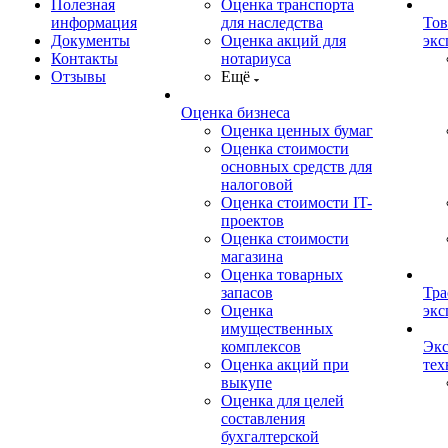
Полезная
Оценка транспорта
информация
для наследства
Тов
Документы
Оценка акций для
экс
Контакты
нотариуса
Отзывы
Ещё
Оценка бизнеса
Оценка ценных бумаг
Оценка стоимости
основных средств для
налоговой
Оценка стоимости IT-
проектов
Оценка стоимости
магазина
Оценка товарных
запасов
Тра
Оценка
экс
имущественных
комплексов
Экс
Оценка акций при
тех
выкупе
Оценка для целей
составления
бухгалтерской