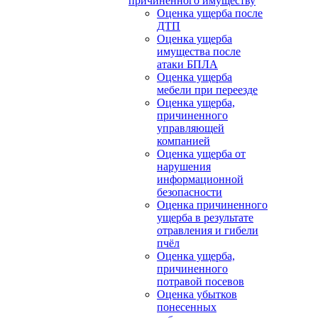
причиненного имуществу
Оценка ущерба после
ДТП
Оценка ущерба
имущества после
атаки БПЛА
Оценка ущерба
мебели при переезде
Оценка ущерба,
причиненного
управляющей
компанией
Оценка ущерба от
нарушения
информационной
безопасности
Оценка причиненного
ущерба в результате
отравления и гибели
пчёл
Оценка ущерба,
причиненного
потравой посевов
Оценка убытков
понесенных