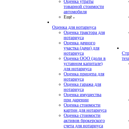
Оценка утраты
товарной стоимости
автомобиля
Ещё
Оценка для нотариуса
Оценка трактора для
нотариуса
Оценка дачного
участка (дачи) для
нотариуса
Стр
Оценка ООО (доли в
тех
уставном капитале)
для нотариуса
Оценка прицепа для
нотариуса
Оценка гаража для
нотариуса
Оценка имущества
при дарении
Оценка стоимости
картин для нотариуса
Оценка стоимости
активов брокерского
счета для нотариуса