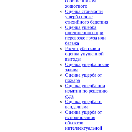
собственником
животного
Оценка стоимости
ущерба после
стихийного бедствия
Оценка ущерба,
причиненного при
перевозке груза или
багажа
Расчет убытков и
оценка упущенной
выгоды
Оценка ущерба после
залива
Оценка ущерба от
пожара
Оценка ущерба при
изъятии по решению
суда
Оценка ущерба от
вандализма
Оценка ущерба от
использования
объектов
интеллектуальной