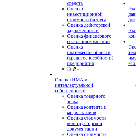
средств
Оценка
Экс
инвестиционной
дав
стоимости бизнеса
док
Оценка дебиторской
задолженности
Экс
Оценка финансового
кон
состояния компании
Оценка
Экс
платежеспособности
тех
(кредитоспособности)
иму
предприятия
его
Ещё
Оценка НМА и
интеллектуальной
собственности
Оценка товарного
знака
Оценка контента и
медиаактивов
Оценка стоимости
конструкторской
документации
Оценка стоимости