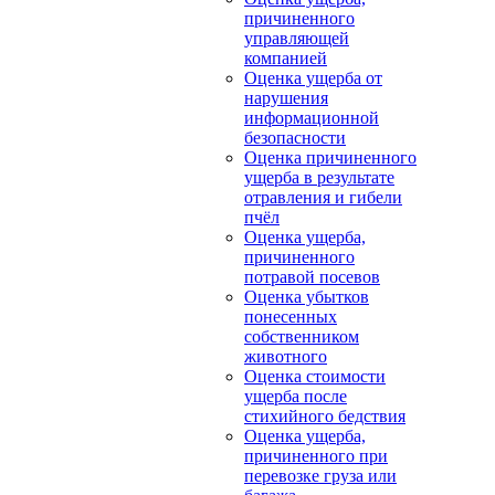
причиненного
управляющей
компанией
Оценка ущерба от
нарушения
информационной
безопасности
Оценка причиненного
ущерба в результате
отравления и гибели
пчёл
Оценка ущерба,
причиненного
потравой посевов
Оценка убытков
понесенных
собственником
животного
Оценка стоимости
ущерба после
стихийного бедствия
Оценка ущерба,
причиненного при
перевозке груза или