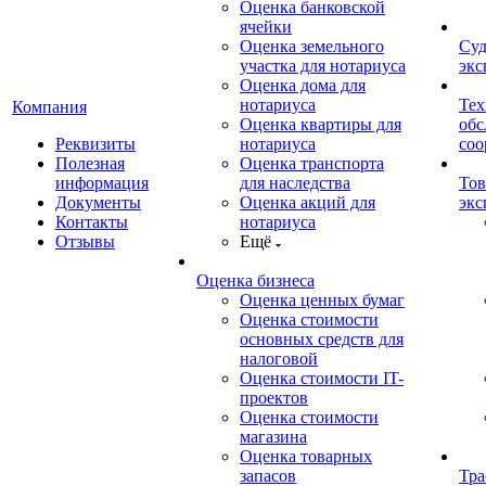
Оценка банковской
ячейки
Оценка земельного
Суд
участка для нотариуса
экс
Оценка дома для
нотариуса
Тех
Компания
Оценка квартиры для
обс
Реквизиты
нотариуса
со
Полезная
Оценка транспорта
информация
для наследства
Тов
Документы
Оценка акций для
экс
Контакты
нотариуса
Отзывы
Ещё
Оценка бизнеса
Оценка ценных бумаг
Оценка стоимости
основных средств для
налоговой
Оценка стоимости IT-
проектов
Оценка стоимости
магазина
Оценка товарных
запасов
Тра