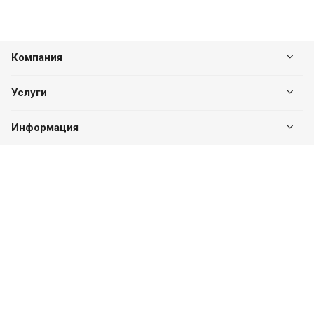
Компания
Услуги
Информация
Оставайтесь на связи
Наши контакты
8 (351) 214-44-94
ПН-ПТ с 09:00 до 18:00
г. Челябинск, ул. Плеханова, д. 16