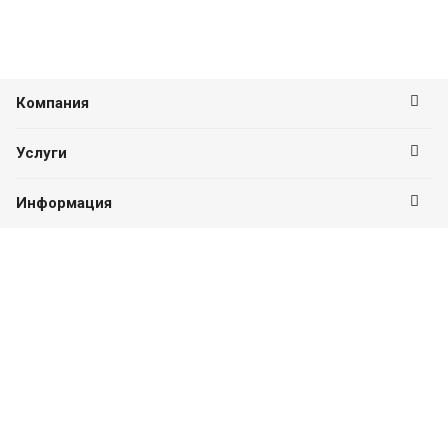
Компания
Услуги
Информация
Оставайтесь на связи
Наши контакты
8 (351) 214-44-94
ПН-ПТ с 09:00 до 18:00
г. Челябинск, ул. Плеханова, д. 16