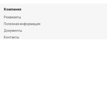
Компания
Реквизиты
Полезная информация
Документы
Контакты
Отзывы
Услуги
Независимая оценка
Независимая экспертиза
О компании
Информация
Конфиденциальность и ФЗ-152
Пользовательское соглашение