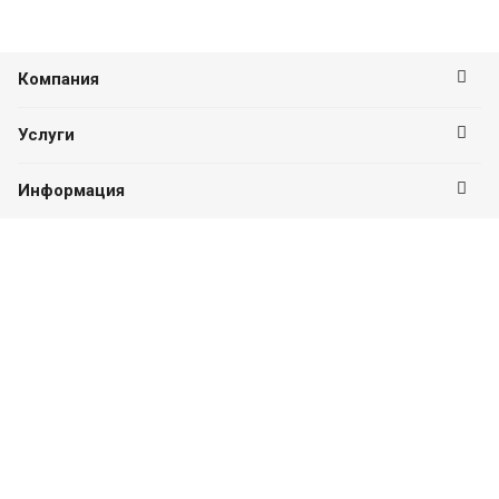
Компания
Услуги
Информация
Оставайтесь на связи
Наши контакты
8 (351) 214-44-94
ПН-ПТ с 09:00 до 18:00
г. Челябинск, ул. Плеханова, д. 16