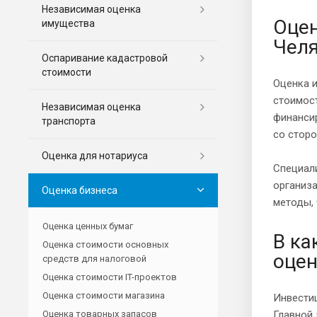
Независимая оценка
Оцен
имущества
Челя
Оспаривание кадастровой
стоимости
Оценка 
стоимост
Независимая оценка
финанси
транспорта
со сторо
Оценка для нотариуса
Специал
организа
Оценка бизнеса
методы,
Оценка ценных бумаг
В ка
Оценка стоимости основных
оце
средств для налоговой
Оценка стоимости IT-проектов
Оценка стоимости магазина
Инвестиц
Оценка товарных запасов
Главной