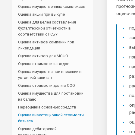
прогнози
Оценка имущественных комплексов
оценочн
Оценка акций при выкупе
Оценка для целей составления
по
бухгалтерской отчетности в
соответствии с РСБУ
за
Оценка активов компании при
вы
ликвидации
Оценка активов для МСФО
пр
Оценка стоимости заводов
пр
Оценка имущества при внесении в
ра
уставный капитал
Оценка стоимости доли в ООО
ра
Оценка имущества для постановки
по
на баланс
оп
Переоценка основных средств
ра
Оценка инвестиционной стоимости
бизнеса
оц
Оценка дебиторской
от
задолженности