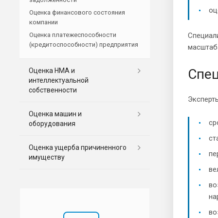
оц
Оценка финансового состояния
компании
Оценка платежеспособности
Специал
(кредитоспособности) предприятия
масштаб
Спец
Оценка НМА и
интеллектуальной
собственности
Эксперт
Оценка машин и
ср
оборудования
ст
Оценка ущерба причиненного
пе
имуществу
ве
во
на
во