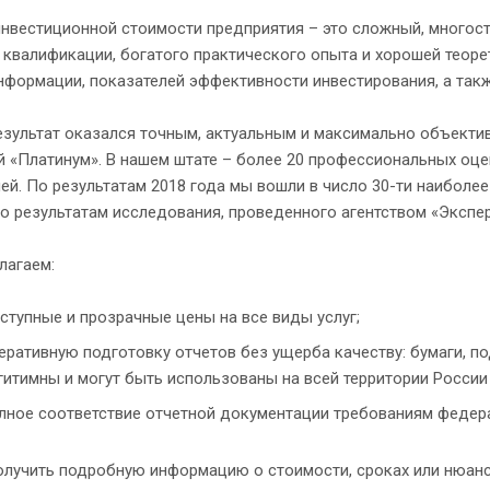
нвестиционной стоимости предприятия – это сложный, многос
квалификации, богатого практического опыта и хорошей теоре
формации, показателей эффективности инвестирования, а такж
зультат оказался точным, актуальным и максимально объекти
й «Платинум». В нашем штате – более 20 профессиональных оц
ей. По результатам 2018 года мы вошли в число 30-ти наибол
о результатам исследования, проведенного агентством «Экспер
лагаем:
ступные и прозрачные цены на все виды услуг;
еративную подготовку отчетов без ущерба качеству: бумаги, 
гитимны и могут быть использованы на всей территории России 
лное соответствие отчетной документации требованиям федер
олучить подробную информацию о стоимости, сроках или нюанс