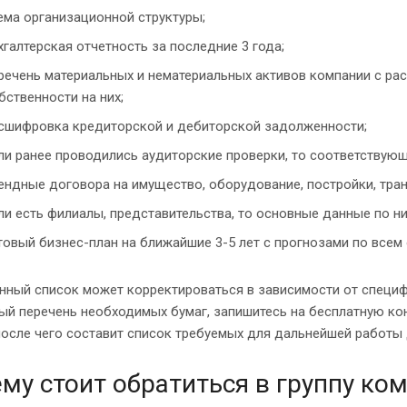
ема организационной структуры;
хгалтерская отчетность за последние 3 года;
речень материальных и нематериальных активов компании с рас
бственности на них;
сшифровка кредиторской и дебиторской задолженности;
ли ранее проводились аудиторские проверки, то соответствую
ендные договора на имущество, оборудование, постройки, транс
ли есть филиалы, представительства, то основные данные по н
товый бизнес-план на ближайшие 3-5 лет с прогнозами по всем
нный список может корректироваться в зависимости от специф
ый перечень необходимых бумаг, запишитесь на бесплатную к
после чего составит список требуемых для дальнейшей работы
му стоит обратиться в группу ко