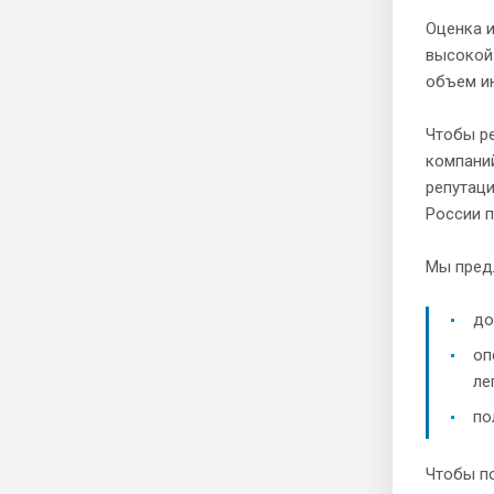
Оценка и
высокой 
объем ин
Чтобы ре
компани
репутаци
России п
Мы пред
до
оп
ле
по
Чтобы п