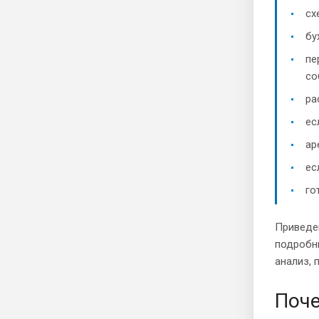
сх
бу
пе
со
ра
ес
ар
ес
го
Приведе
подробн
анализ, 
Поче