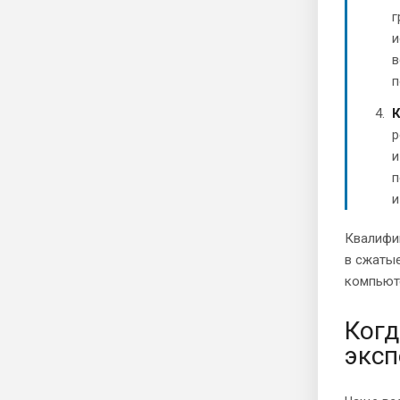
г
и
в
п
К
р
и
п
и
Квалифи
в сжаты
компьют
Когд
экс