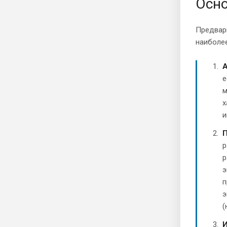
Осн
Предвар
наиболее
А
е
м
х
и
П
р
р
э
п
э
(
И