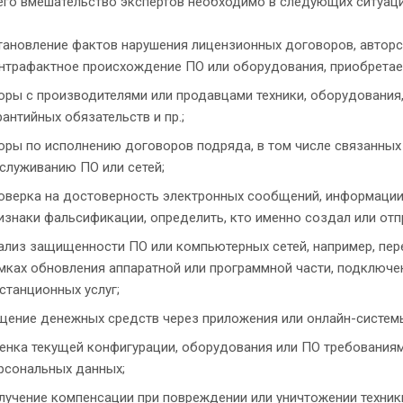
его вмешательство экспертов необходимо в следующих ситуаци
тановление фактов нарушения лицензионных договоров, авторск
нтрафактное происхождение ПО или оборудования, приобретае
оры с производителями или продавцами техники, оборудования, 
рантийных обязательств и пр.;
оры по исполнению договоров подряда, в том числе связанных
служиванию ПО или сетей;
оверка на достоверность электронных сообщений, информации,
изнаки фальсификации, определить, кто именно создал или отпр
ализ защищенности ПО или компьютерных сетей, например, пер
мках обновления аппаратной или программной части, подключе
станционных услуг;
щение денежных средств через приложения или онлайн-систем
енка текущей конфигурации, оборудования или ПО требованиям
рсональных данных;
лучение компенсации при повреждении или уничтожении техники