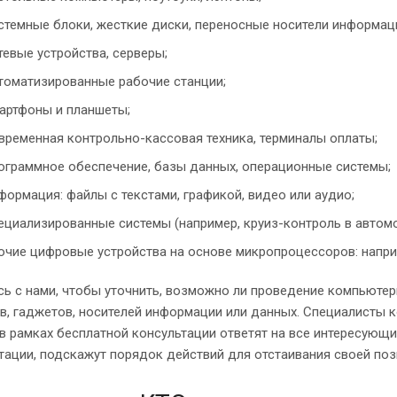
стемные блоки, жесткие диски, переносные носители информац
тевые устройства, серверы;
томатизированные рабочие станции;
артфоны и планшеты;
временная контрольно-кассовая техника, терминалы оплаты;
ограммное обеспечение, базы данных, операционные системы;
формация: файлы с текстами, графикой, видео или аудио;
ециализированные системы (например, круиз-контроль в автомо
очие цифровые устройства на основе микропроцессоров: напри
ь с нами, чтобы уточнить, возможно ли проведение компьютер
в, гаджетов, носителей информации или данных. Специалисты 
в рамках бесплатной консультации ответят на все интересующ
ации, подскажут порядок действий для отстаивания своей поз