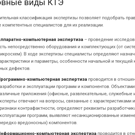
овные виды КТЭ
ительная классификация экспертизы позволяет подобрать прав
 компетентных специалистов для их реализации.
ппаратно-компьютерная экспертиза
– проведение исследов
сть непосредственно оборудования и комплектующих (от систе
икросхем). В ходе экспертизы специалисты определяют назначе
арактеристики и параметры, особенности начальной и текущей 
ных дефектов.
рограммно-компьютерная экспертиза
проводится в отноше
азработки и эксплуатации программ и компонентов. Объектам
азличные приложения (офисные, развлекательные, служебные и 
ксперты отвечают на вопросы, связанные с характеристиками 
ризнаки контрафактности, определяют реквизиты разработчик
ксплуатации программ, выявляют несанкционированные измене
нередко вредоносных) компонентов.
нформационно-компьютерная экспертиза
проводится в отн