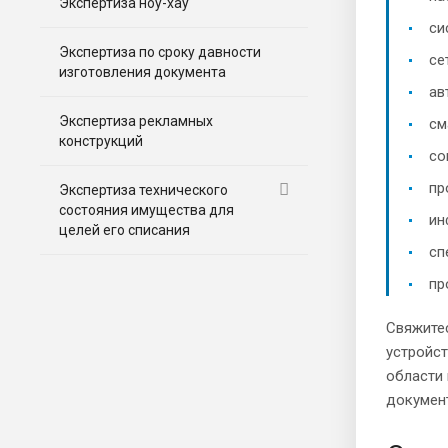
Экспертиза ноу-хау
си
Экспертиза по сроку давности
се
изготовления документа
ав
Экспертиза рекламных
см
конструкций
со
пр
Экспертиза технического
состояния имущества для
ин
целей его списания
сп
пр
Свяжитес
устройст
области 
документ