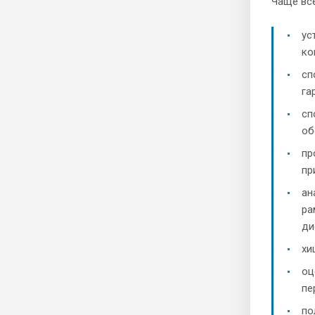
Чаще вс
ус
ко
сп
га
сп
об
пр
пр
ан
ра
ди
хи
оц
пе
по