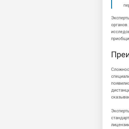
пе
Эксперт
органов.
исследов
приобщит
Преи
Сложнос
специали
появилис
дистанци
сказывае
Эксперты
стандар
лицензии