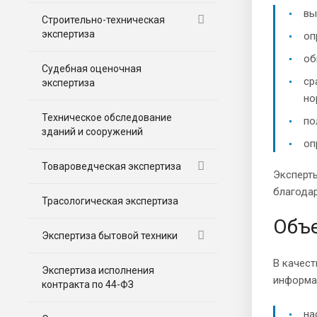
вы
Строительно-техническая
экспертиза
оп
об
Судебная оценочная
ср
экспертиза
но
Техническое обследование
по
зданий и сооружений
оп
Товароведческая экспертиза
Эксперт
благодар
Трасологическая экспертиза
Объ
Экспертиза бытовой техники
В качес
Экспертиза исполнения
информа
контракта по 44-ФЗ
на