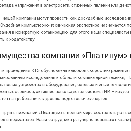
репада напряжения в электросети, стихийных явлений или дейст
ы нашей компании могут провести как досудебные исследовани
 Судебная компьютерно-техническая экспертиза назначается по
ания в конкретную организацию: для этого наши специалисты 
ь к ходатайству.
мущества компании «Платинум» и
ть проведения КТЭ обусловлена высокой скоростью развития 
зированных исследований в области компьютерной техники, ПО
ь новые устройства и оборудования, сетевые и иные технологи
онных сервисов, активнее используются системы ИИ – искусств
тся на требованиях к уровню подготовки экспертов.
 группы компаний «Платинум» в полной мере соответствуют вс
тов и нормативов. Наши сотрудники регулярно повышают квали
.