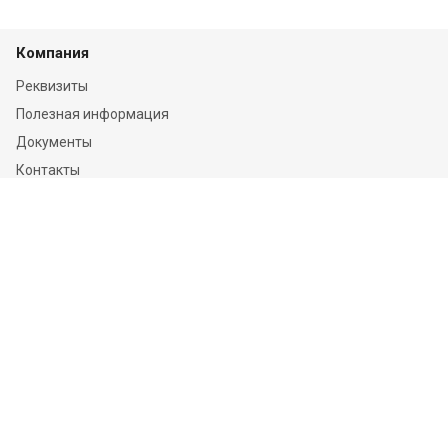
Компания
Реквизиты
Полезная информация
Документы
Контакты
Отзывы
Услуги
Независимая оценка
Независимая экспертиза
О компании
Информация
Конфиденциальность и ФЗ-152
Пользовательское соглашение